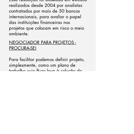
realizados desde 2004 por analistas
contratados por mais de 50 bancos
internacionais, para avaliar o papel
das instituições financeiras nos
projetos que colocam em risco o meio
ambiente.
NEGOCIADOR PARA PROJETOS -
PROCURA-SE!
Para facilitar podemos definir projeto,
simplesmente, como um plano de
trabalho cujo fluxo leva à solução de
um problema pré-definido.
Executivos e empreendedores da
iniciativa privada, em um momento da
vida, se defrontarão com a
necessidade de buscar recursos para
seus projetos.
REA DE PROTEÇÃO AMBIENTAL –
Á
APA DESPESA OU INVESTIMENTO
LUCRATIVO?